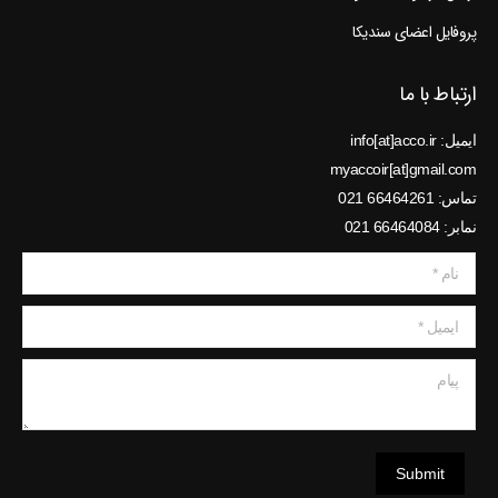
پروفایل اعضای سندیکا
ارتباط با ما
ایمیل: info[at]acco.ir
myaccoir[at]gmail.com
تماس: 66464261 021
نمابر: 66464084 021
نام *
ایمیل *
پیام
Submit