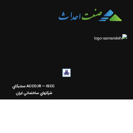
ACCO.IR — ISCC
سنديکاي
شرکتهاي ساختماني ايران