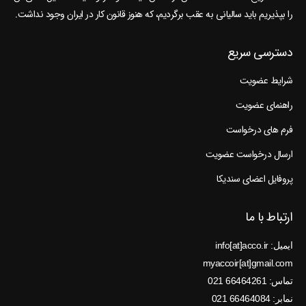
را بپذیریم باید سالیانی به عقب برگردیم، که هنوز قانون کار در ایران وجود نداشت.
دسترسی سریع
شرایط عضویت
راهنمای عضویت
فرم های درخواست
ارسال درخواست عضویت
پروفایل اعضای سندیکا
ارتباط با ما
ایمیل: info[at]acco.ir
myaccoir[at]gmail.com
تماس: 66464261 021
نمابر: 66464084 021