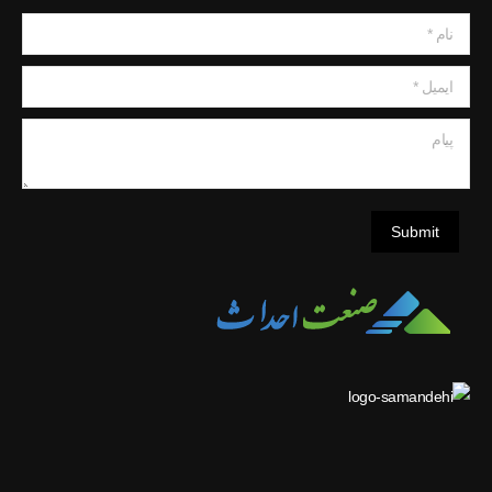
نام *
ایمیل *
پیام
Submit