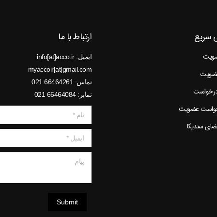
 سریع
ارتباط با ما
ضویت
ایمیل: info[at]acco.ir
myaccoir[at]gmail.com
عضویت
تماس: 66464261 021
درخواست
نمابر: 66464084 021
خواست عضویت
نام *
عضای سندیکا
ایمیل *
پیام
Submit