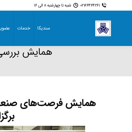
02166464261
شنبه تا چهارشنبه 8 الی 16
سندیکا
خدمات
عضوی
همایش بررسی 
برگز