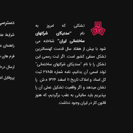
دسترسی
تشکلی که امروز به
نام
“سندیکای شرکتهای
شرایط ع
ساختمانی ایران”
راهنمای 
شود با بیش از هفتاد سال قدمت کهنسال‎ترین
فرم های 
تشکل صنفی کشور است. اگر ثبت رسمی این
تشکل را با نام “سندیکای شرکتهای ساختمانی”
ارسال در
تولد اسمی آن بدانیم، نامه شماره ۲۷۸۵۱ ثبت
پروفایل ا
کل اسناد و املاک تاریخ ۱۱ اسفند ۱۳۲۶ ه.ش را
نشان می‎دهد و اگر واقعیت تشکیل عملی آن را
بپذیریم باید سالیانی به عقب برگردیم، که هنوز
قانون کار در ایران وجود نداشت.