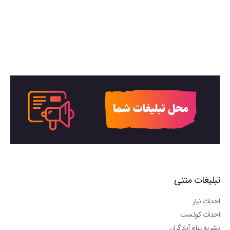
تبلیغات متنی
احداث نیاز
احداث کوئست
نشریه پیام آبادگران