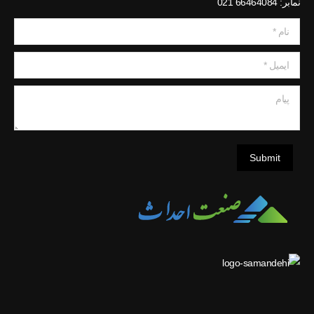
نمابر: 66464084 021
نام *
ایمیل *
پیام
Submit