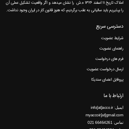
املاک تاریخ ۱۱ اسفند ۱۳۲۶ ه.ش را نشان می‎دهد و اگر واقعیت تشکیل عملی آن
را بپذیریم باید سالیانی به عقب برگردیم، که هنوز قانون کار در ایران وجود نداشت.
دسترسی سریع
شرایط عضویت
راهنمای عضویت
فرم های درخواست
ارسال درخواست عضویت
پروفایل اعضای سندیکا
ارتباط با ما
ایمیل: info[at]acco.ir
myaccoir[at]gmail.com
تماس: 66464261 021