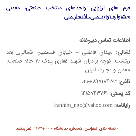
فرم های ارزیابی واحدهای منتخب صنعتی، معدنی
جشنواره تولید ملی، افتخار ملی
اطلاعات تماس دبیرخانه
نشانی:
میدان فاطمی – خیابان فلسطین شمالی_ بعد
زرتشت. کوچه برادران شهید غفاری پلاک ۲٫ خانه صنعت،
معدن و تجارت ایران
تلفن:
۳-۸۸۹۷۱۸۴۲-۰۲۱
کد پستی:
۱۴۱۵۷۴۳۷۶۱
رایانامه:
iranhim_ngo@yahoo.com
دسته بندی:
کنفرانس، همایش، نمایشگاه
۱۴۰۳-۱۰-۱۰
نظر بدهید