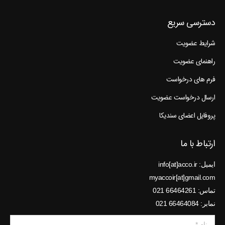
دسترسی سریع
شرایط عضویت
راهنمای عضویت
فرم های درخواست
ارسال درخواست عضویت
پروفایل اعضای سندیکا
ارتباط با ما
ایمیل: info[at]acco.ir
myaccoir[at]gmail.com
تماس: 66464261 021
نمابر: 66464084 021
نام *