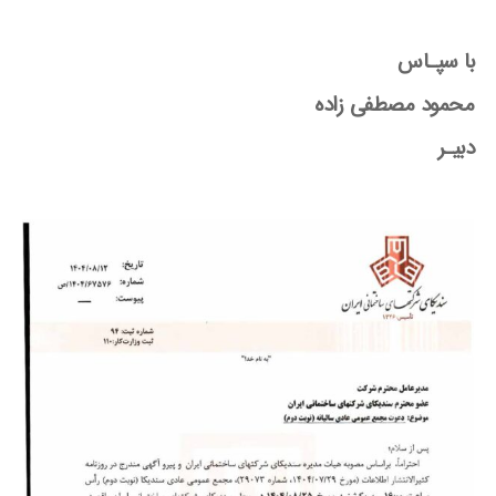
با سپـاس
محمود مصطفی زاده
دبیـر