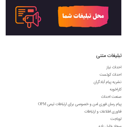
تبلیغات متنی
احداث نیاز
احداث کوئست
نشریه پیام آبادگران
کاراخوبه
صنعت احداث
پیام رسان فوری امن و خصوصی برای ارتباطات تیمی OPM
فناوری اطلاعات و ارتباطات
لوباجت
سجاد خلیل زاده