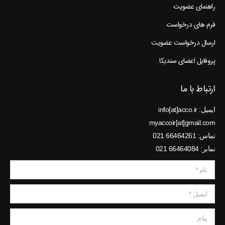
راهنمای عضویت
فرم های درخواست
ارسال درخواست عضویت
پروفایل اعضای سندیکا
ارتباط با ما
ایمیل: info[at]acco.ir
myaccoir[at]gmail.com
تماس: 66464261 021
نمابر: 66464084 021
نام *
ایمیل *
پیام