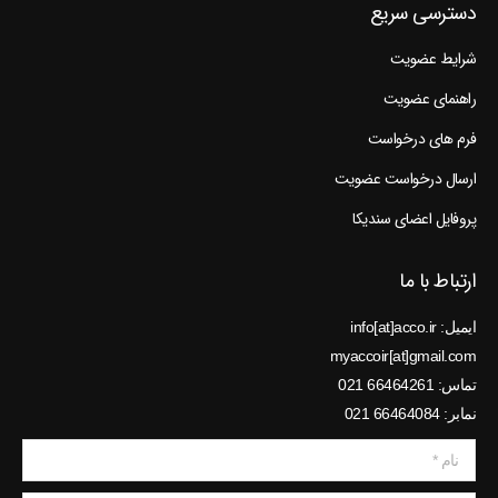
دسترسی سریع
شرایط عضویت
راهنمای عضویت
فرم های درخواست
ارسال درخواست عضویت
پروفایل اعضای سندیکا
ارتباط با ما
ایمیل: info[at]acco.ir
myaccoir[at]gmail.com
تماس: 66464261 021
نمابر: 66464084 021
نام *