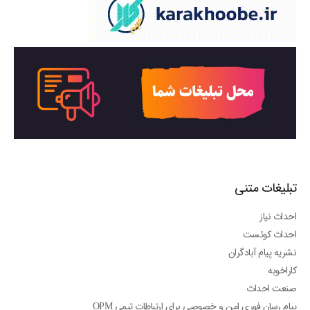
تبلیغات متنی
احداث نیاز
احداث کوئست
نشریه پیام آبادگران
کاراخوبه
صنعت احداث
پیام رسان فوری امن و خصوصی برای ارتباطات تیمی OPM