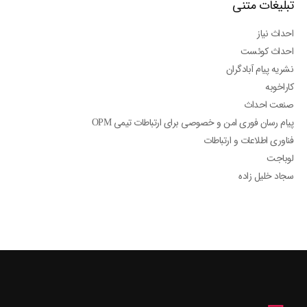
تبلیغات متنی
احداث نیاز
احداث کوئست
نشریه پیام آبادگران
کاراخوبه
صنعت احداث
پیام رسان فوری امن و خصوصی برای ارتباطات تیمی OPM
فناوری اطلاعات و ارتباطات
لوباجت
سجاد خلیل زاده