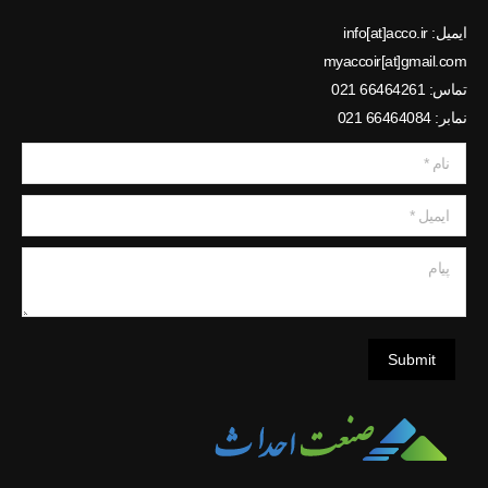
ایمیل: info[at]acco.ir
myaccoir[at]gmail.com
تماس: 66464261 021
نمابر: 66464084 021
نام *
ایمیل *
پیام
Submit