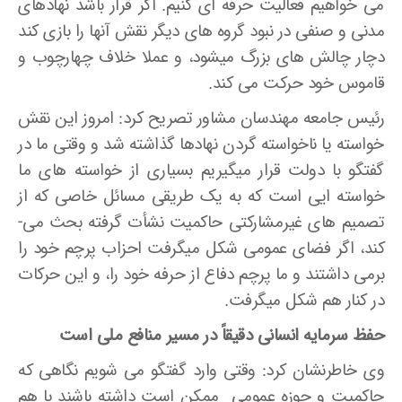
می­ خواهیم فعالیت حرفه­ ای کنیم. اگر قرار باشد نهادهای
مدنی و صنفی در نبود گروه­ های دیگر نقش آنها را بازی کند
دچار چالش­ های بزرگ می­شود، و عملا خلاف چهارچوب و
قاموس خود حرکت می ­کند.
رئیس جامعه مهندسان مشاور تصریح کرد: امروز این نقش
خواسته یا ناخواسته گردن نهادها گذاشته شد و وقتی ما در
گفتگو با دولت قرار می­گیریم بسیاری از خواسته ­های ما
خواست­ه ایی است که به یک طریقی مسائل خاصی که از
تصمیم های غیرمشارکتی حاکمیت نشأت گرفته بحث می­
کند، اگر فضای عمومی شکل می­گرفت احزاب پرچم خود را
برمی­ داشتند و ما پرچم دفاع از حرفه خود را، و این حرکات
در کنار هم شکل می­گرفت.
حفظ سرمایه انسانی دقیقاً در مسیر منافع ملی است
وی خاطرنشان کرد: وقتی وارد گفتگو می­ شویم نگاهی که
حاکمیت و حوزه عمومی ممکن است داشته باشند با هم