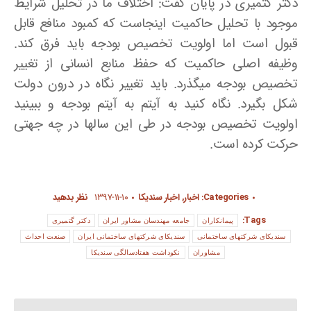
دکتر گتمیری در پایان گفت: اختلاف ما در تحلیل شرایط
موجود با تحلیل حاکمیت اینجاست که کمبود منافع قابل
قبول است اما اولویت تخصیص بودجه باید فرق کند.
وظیفه اصلی حاکمیت که حفظ منابع انسانی از تغییر
تخصیص بودجه می­گذرد. باید تغییر نگاه در درون دولت
شکل بگیرد. نگاه کنید به آیتم به آیتم بودجه و ببینید
اولویت تخصیص بودجه در طی این سالها در چه جهتی
حرکت کرده است.
Categories:
اخبار
,
اخبار سندیکا
۱۳۹۷-۱۱-۱۰
نظر بدهید
Tags:
پیمانکاران
جامعه مهندسان مشاور ایران
دکتر گتمیری
سندیکای شرکتهای ساختمانی
سندیکای شرکتهای ساختمانی ایران
صنعت احداث
مشاوران
نکوداشت هفتادسالگی سندیکا