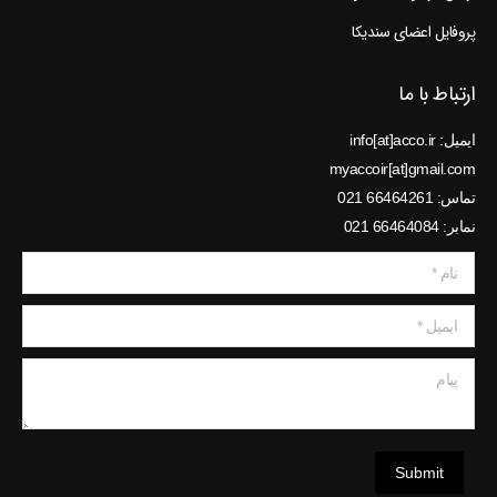
پروفایل اعضای سندیکا
ارتباط با ما
ایمیل: info[at]acco.ir
myaccoir[at]gmail.com
تماس: 66464261 021
نمابر: 66464084 021
نام *
ایمیل *
پیام
Submit