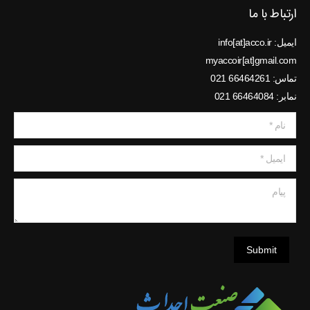
ارتباط با ما
ایمیل: info[at]acco.ir
myaccoir[at]gmail.com
تماس: 66464261 021
نمابر: 66464084 021
نام *
ایمیل *
پیام
Submit