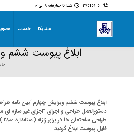
02166464261
شنبه تا چهارشنبه 8 الی 16
سندیکا
خدمات
عضوی
ابلاغ پیوست ششم ویرا
e here:
خانه
ابلاغ پیوست ششم ویرایش چهارم آیین نامه طراحی س
دستورالعمل طراحی و اجرای “اجزای غیر سازه ای 
طرا
فایل پیوست ابلاغ گردید.