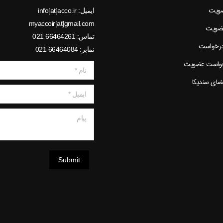
ضویت
ایمیل: info[at]acco.ir
myaccoir[at]gmail.com
عضویت
تماس: 66464261 021
درخواست
نمابر: 66464084 021
خواست عضویت
نام *
عضای سندیکا
ایمیل *
پیام
Submit