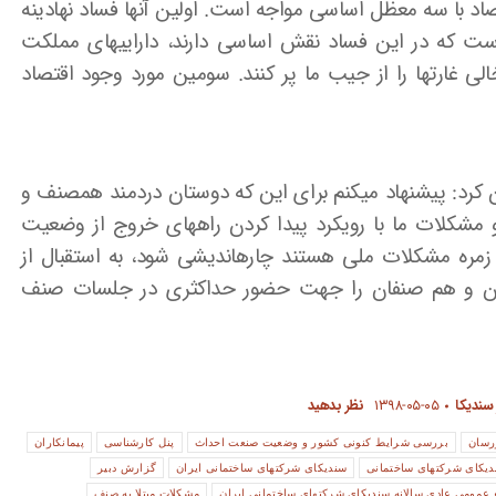
تصاد با سه معظل اساسی مواجه است. اولین آنها فساد نهادینه
 که در این فساد نقش اساسی دارند، دارایی­های مملکت
الی غارتها را از جیب ما پر کنند. سومین مورد وجود اقتصاد
 کرد: پیشنهاد می­کنم برای این که دوستان دردمند همصنف و
شکلات ما با رویکرد پیدا کردن راههای خروج از وضعیت
مره مشکلات ملی هستند چاره­اندیشی شود، به استقبال از
ران و هم صنفان را جهت حضور حداکثری در جلسات صنف
 سندیکا
۱۳۹۸-۰۵-۰۵
نظر بدهید
رسان
بررسی شرایط کنونی کشور و وضعیت صنعت احداث
پنل کارشناسی
پیمانکاران
دیکای شرکتهای ساختمانی
سندیکای شرکتهای ساختمانی ایران
گزارش دبیر
عمومی عادی سالانه سندیکای شرکتهای ساختمانی ایران
مشکلات مبتلا به صنف