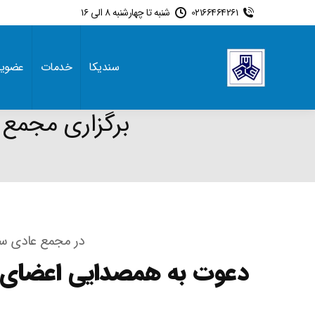
02166464261
شنبه تا چهارشنبه 8 الی 16
سندیکا
خدمات
عضوی
برگزاری مجمع 
در مجمع عادی سا
دعوت به همصدایی اعضای سن