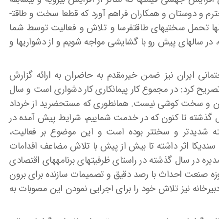
نرخ ارز بود، اوضاع بسیار سختی را برای اعضای محترم و دوستان و همکاران فراهم آورد که قطعا سخت و طاقت­
الها تحمل سختی­های طاقت­فرسا و تلاش و فعالیت توسط شما
، در سالهای پیش رو با گشایشی مواجه شویم و از دشواری­ها و
تمانی ایران نیز ضمن خیرمقدم به حاضران به ارائه گزارش
ریح کرد: در مجموع کار پیمانکاری کار دشواری است و سال
دادن و سخت کوشی نیست. همانطوری که مستحضرید از خرداد
عادی سال گذشته تا کنون که در خدمت شماییم، شرایط پیش آمده در
شدیدتر و سخت­تر بوده است و این موضوع بر فعالیت،
ه سندیکا اثر داشته تا بیش از پیش با تلاش مضاعف اقدامات
ره در سال گذشته در راستای ظرفیت­های برنامه­های اقتصادی
حوزه صنعت احداث با رصد دقیق و تصمیمات سازنده برای برون
رخانه نیز تلاش خود را برای اجرایی نمودن این مصوبات به