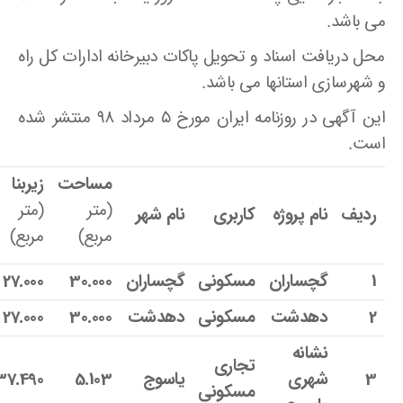
می باشد.
محل دریافت اسناد و تحویل پاکات دبیرخانه ادارات کل راه
و شهرسازی استانها می باشد.
این آگهی در روزنامه ایران مورخ ۵ مرداد ۹۸ منتشر شده
است.
مساحت
زیربنا
(متر
(متر
ردیف
نام پروژه
کاربری
نام شهر
مربع)
مربع)
1
گچساران
مسکونی
گچساران
30.000
27.000
2
دهدشت
مسکونی
دهدشت
30.000
27.000
نشانه
تجاری
3
شهری
یاسوج
5.103
37.490
مسکونی