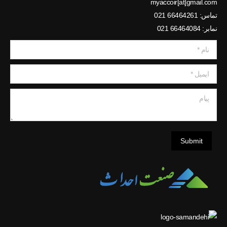
myaccoir[at]gmail.com
تماس: 66464261 021
نمابر: 66464084 021
نام *
ایمیل *
پیام
Submit