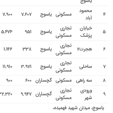
یاسوج
محمود
4
مسکونی
یاسوج
7.607
7.900
آباد
خیابان
تجاری
5
یاسوج
951
5.474
پزشک
مسکونی
تجاری
6
هجرت2
یاسوج
338
1.146
مسکونی
تجاری
7
ساحلی
یاسوج
3.971
11.910
مسکونی
8
سه راهی
مسکونی
گچساران
600
900
ورودی
تجاری
9
گچساران
9.947
32.320
شهر
مسکونی
یاسوج، میدان شهید فهمیده،