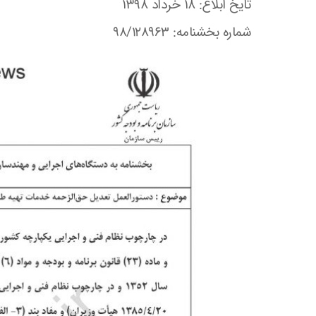
تایخ ابلاغ: ۱۸ خرداد ۱۳۹۸
شماره بخشنامه:
98/128963