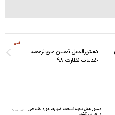
قبلی
دستوراﻟﻌﻤﻞ ﺗﻌﯿﯿﻦ ﺣﻖاﻟﺰﺣﻤﻪ
Previous
ﺧﺪﻣﺎت ﻧﻈﺎرت ۹۸
post:
دستورالعمل نحوه استعلام ضوابط حوزه نظام فنی
۱۴۰۰-۱۲-۰۳
و اجرایی کشور