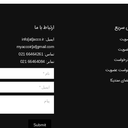
 سریع
ارتباط با ما
ضویت
ایمیل: info[at]acco.ir
myaccoir[at]gmail.com
عضویت
تماس: 66464261 021
درخواست
نمابر: 66464084 021
خواست عضویت
نام *
عضای سندیکا
ایمیل *
پیام
Submit