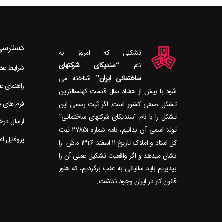
دسترسی
تشکلی که امروز به
نام
“سندیکای شرکتهای
شرایط ع
ساختمانی ایران”
راهنمای 
شود با بیش از هفتاد سال قدمت کهنسال‎ترین
فرم های 
تشکل صنفی کشور است. اگر ثبت رسمی این
تشکل را با نام “سندیکای شرکتهای ساختمانی”
ارسال در
تولد اسمی آن بدانیم، نامه شماره ۲۷۸۵۱ ثبت
پروفایل ا
کل اسناد و املاک تاریخ ۱۱ اسفند ۱۳۲۶ ه.ش را
نشان می‎دهد و اگر واقعیت تشکیل عملی آن را
بپذیریم باید سالیانی به عقب برگردیم، که هنوز
قانون کار در ایران وجود نداشت.