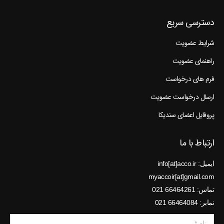
دسترسی سریع
شرایط عضویت
راهنمای عضویت
فرم های درخواست
ارسال درخواست عضویت
پروفایل اعضای سندیکا
ارتباط با ما
ایمیل: info[at]acco.ir
myaccoir[at]gmail.com
تماس: 66464261 021
نمابر: 66464084 021
نام *