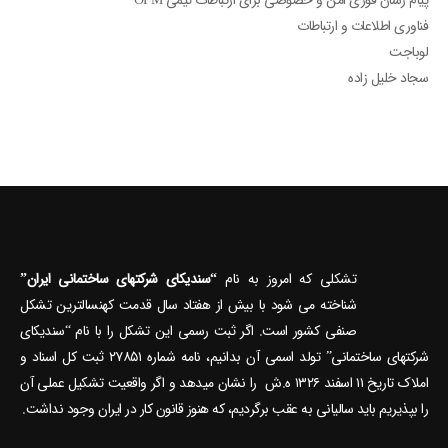
پیام رسان فوری امن و خصوصی برای ارتباطات تیمی OPM
فناوری اطلاعات و ارتباطات
لوباجت
سجاد خلیل زاده
تشکلی که امروز به نام
“سندیکای شرکتهای ساختمانی ایران”
شناخته می‎ شود با بیش از هفتاد سال قدمت کهنسال‎ترین تشکل
صنفی کشور است. اگر ثبت رسمی این تشکل را با نام “سندیکای
شرکتهای ساختمانی” تولد اسمی آن بدانیم، نامه شماره ۲۷۸۵۱ ثبت کل اسناد و
املاک تاریخ ۱۱ اسفند ۱۳۲۶ ه.ش را نشان می‎دهد و اگر واقعیت تشکیل عملی آن
را بپذیریم باید سالیانی به عقب برگردیم، که هنوز قانون کار در ایران وجود نداشت.