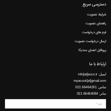
دسترسی سریع
شرایط عضویت
راهنمای عضویت
فرم های درخواست
ارسال درخواست عضویت
پروفایل اعضای سندیکا
ارتباط با ما
ایمیل: info[at]acco.ir
myaccoir[at]gmail.com
تماس: 66464261 021
نمابر: 66464084 021
نام *