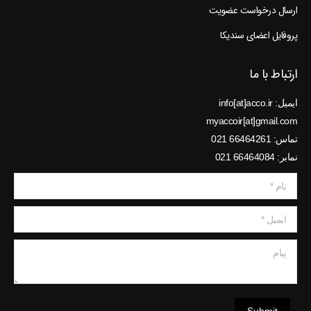
ارسال درخواست عضویت
پروفایل اعضای سندیکا
ارتباط با ما
ایمیل: info[at]acco.ir
myaccoir[at]gmail.com
تماس: 66464261 021
نمابر: 66464084 021
نام *
ایمیل *
پیام