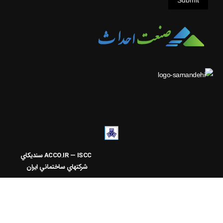
Submit
ACCO.IR — ISCC
سنديکاي
شرکتهاي ساختماني ايران