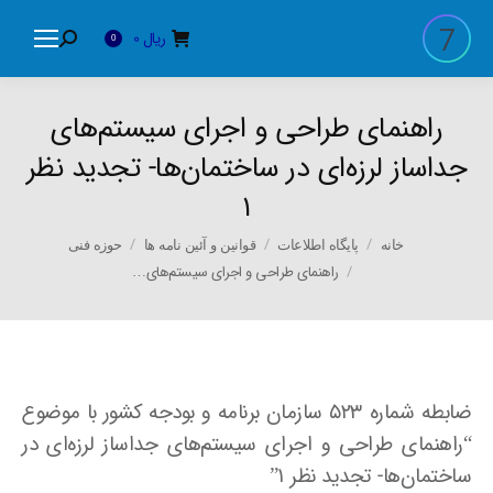
ریال
0
Search:
0
راﻫﻨﻤﺎی ﻃﺮاﺣﯽ و اﺟﺮای ﺳﯿﺴﺘﻢﻫﺎی
ﺟﺪاﺳﺎز ﻟﺮزه‌ای در ﺳﺎﺧﺘﻤﺎنﻫﺎ- تجدید نظر
۱
You are here:
خانه
پایگاه اطلاعات
قوانین و آئین نامه ها
حوزه فنی
راﻫﻨﻤﺎی ﻃﺮاﺣﯽ و اﺟﺮای ﺳﯿﺴﺘﻢﻫﺎی…
ضابطه شماره ۵۲۳ سازمان برنامه و بودجه کشور با موضوع
“راﻫﻨﻤﺎی ﻃﺮاﺣﯽ و اﺟﺮای ﺳﯿﺴﺘﻢﻫﺎی ﺟﺪاﺳﺎز ﻟﺮزه‌ای در
ﺳﺎﺧﺘﻤﺎنﻫﺎ- تجدید نظر ۱”