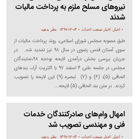
نیروهای مسلح ملزم به پرداخت مالیات
شدند
۱۳۹۷-۱۲-۰۴
اخبار
,
اخبار صنعت احداث
نظر بدهید
طبق مصوبه مجلس شورای اسلامی، روند پرداخت مالیات از
سوی آستان قدس رضوی در سال ۹۸ نیز تمدید شد. در
جریان بررسی بخش درآمدی لایحه بودجه ۹۸،نمایندگان
مجلس در جلسه علنی ۴ اسفند ۹۷ با اکثریت آراء، بندهای
الحاقی (۵)، (۶) و (۷) تبصره (۹) این لایحه را تصویب
کردند. در متن بند الحاقی (۵) لایحه…
امهال وام‌های صادرکنندگان خدمات
فنی و مهندسی تصویب شد
۱۳۹۷-۱۲-۰۴
اخبار
,
اخبار صنعت احداث
نظر بدهید