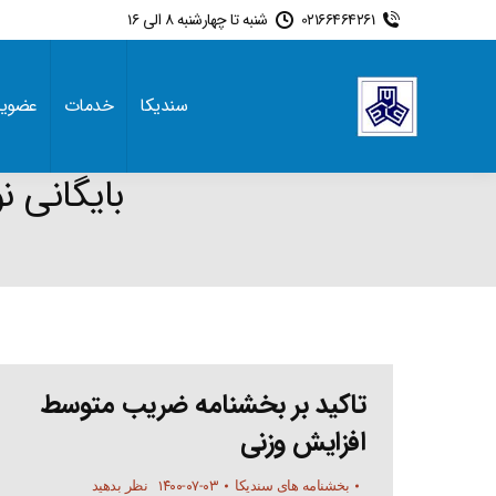
02166464261
شنبه تا چهارشنبه 8 الی 16
سندیکا
خدمات
عضوی
بایگانی ن
تاکید بر بخشنامه ضریب متوسط
افزایش وزنی
۱۴۰۰-۰۷-۰۳
بخشنامه های سندیکا
نظر بدهید