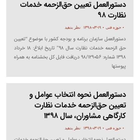
دستوراﻟﻌﻤﻞ ﺗﻌﯿﯿﻦ ﺣﻖاﻟﺰﺣﻤﻪ ﺧﺪﻣﺎت
ﻧﻈﺎرت ۹۸
۱۳۹۸-۰۳-۱۹
حوزه فنی
نظر بدهید
دستورالعمل سازمان برنامه و بودجه کشور با موضوع “تعیین
حق الزحمه خدمات نظارت سال ۹۸” تاریخ ابلاغ: ۱۸ خرداد
۱۳۹۸ شماره: ۹۸/۱۲۹۰۵۶ دریافت فایل کل بخشنامه به همراه
پیوستها
دﺳﺘﻮراﻟﻌﻤﻞ ﻧﺤﻮه اﻧﺘﺨﺎب ﻋﻮاﻣﻞ و
ﺗﻌﯿﯿﻦ ﺣﻖاﻟﺰﺣﻤﻪ ﺧﺪﻣﺎت ﻧﻈﺎرت
ﮐﺎرﮔﺎﻫﯽ ﻣﺸﺎوران، ﺳﺎل ۱۳۹۸
۱۳۹۸-۰۳-۱۹
حوزه فنی
نظر بدهید
دﺳﺘﻮراﻟﻌﻤﻞ ﻧﺤﻮه اﻧﺘﺨﺎب ﻋﻮاﻣﻞ و ﺗﻌﯿﯿﻦ ﺣﻖاﻟﺰﺣﻤﻪ ﺧﺪﻣﺎت